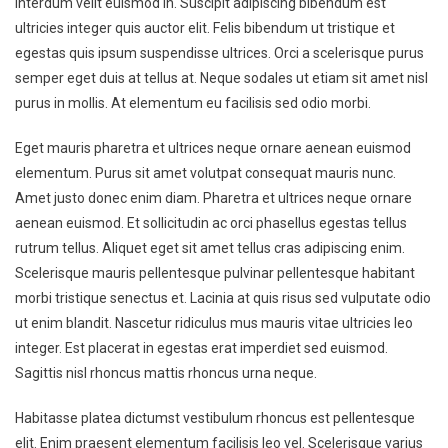
interdum velit euismod in. Suscipit adipiscing bibendum est
ultricies integer quis auctor elit. Felis bibendum ut tristique et
egestas quis ipsum suspendisse ultrices. Orci a scelerisque purus
semper eget duis at tellus at. Neque sodales ut etiam sit amet nisl
purus in mollis. At elementum eu facilisis sed odio morbi.
Eget mauris pharetra et ultrices neque ornare aenean euismod
elementum. Purus sit amet volutpat consequat mauris nunc.
Amet justo donec enim diam. Pharetra et ultrices neque ornare
aenean euismod. Et sollicitudin ac orci phasellus egestas tellus
rutrum tellus. Aliquet eget sit amet tellus cras adipiscing enim.
Scelerisque mauris pellentesque pulvinar pellentesque habitant
morbi tristique senectus et. Lacinia at quis risus sed vulputate odio
ut enim blandit. Nascetur ridiculus mus mauris vitae ultricies leo
integer. Est placerat in egestas erat imperdiet sed euismod.
Sagittis nisl rhoncus mattis rhoncus urna neque.
Habitasse platea dictumst vestibulum rhoncus est pellentesque
elit. Enim praesent elementum facilisis leo vel. Scelerisque varius