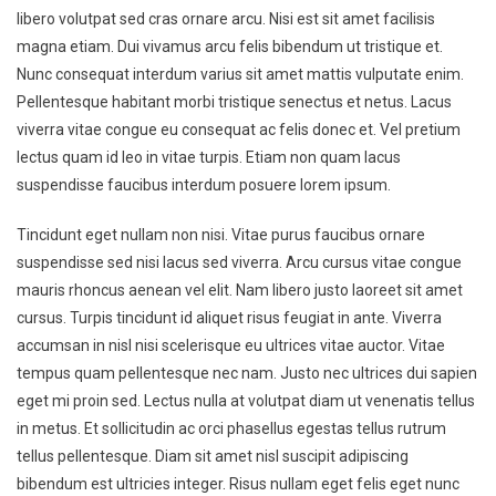
libero volutpat sed cras ornare arcu. Nisi est sit amet facilisis
magna etiam. Dui vivamus arcu felis bibendum ut tristique et.
Nunc consequat interdum varius sit amet mattis vulputate enim.
Pellentesque habitant morbi tristique senectus et netus. Lacus
viverra vitae congue eu consequat ac felis donec et. Vel pretium
lectus quam id leo in vitae turpis. Etiam non quam lacus
suspendisse faucibus interdum posuere lorem ipsum.
Tincidunt eget nullam non nisi. Vitae purus faucibus ornare
suspendisse sed nisi lacus sed viverra. Arcu cursus vitae congue
mauris rhoncus aenean vel elit. Nam libero justo laoreet sit amet
cursus. Turpis tincidunt id aliquet risus feugiat in ante. Viverra
accumsan in nisl nisi scelerisque eu ultrices vitae auctor. Vitae
tempus quam pellentesque nec nam. Justo nec ultrices dui sapien
eget mi proin sed. Lectus nulla at volutpat diam ut venenatis tellus
in metus. Et sollicitudin ac orci phasellus egestas tellus rutrum
tellus pellentesque. Diam sit amet nisl suscipit adipiscing
bibendum est ultricies integer. Risus nullam eget felis eget nunc