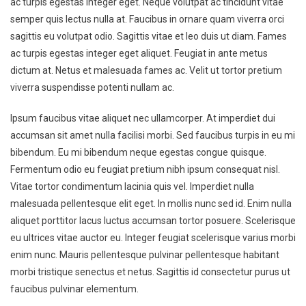
ac turpis egestas integer eget. Neque volutpat ac tincidunt vitae
semper quis lectus nulla at. Faucibus in ornare quam viverra orci
sagittis eu volutpat odio. Sagittis vitae et leo duis ut diam. Fames
ac turpis egestas integer eget aliquet. Feugiat in ante metus
dictum at. Netus et malesuada fames ac. Velit ut tortor pretium
viverra suspendisse potenti nullam ac.
Ipsum faucibus vitae aliquet nec ullamcorper. At imperdiet dui
accumsan sit amet nulla facilisi morbi. Sed faucibus turpis in eu mi
bibendum. Eu mi bibendum neque egestas congue quisque.
Fermentum odio eu feugiat pretium nibh ipsum consequat nisl.
Vitae tortor condimentum lacinia quis vel. Imperdiet nulla
malesuada pellentesque elit eget. In mollis nunc sed id. Enim nulla
aliquet porttitor lacus luctus accumsan tortor posuere. Scelerisque
eu ultrices vitae auctor eu. Integer feugiat scelerisque varius morbi
enim nunc. Mauris pellentesque pulvinar pellentesque habitant
morbi tristique senectus et netus. Sagittis id consectetur purus ut
faucibus pulvinar elementum.