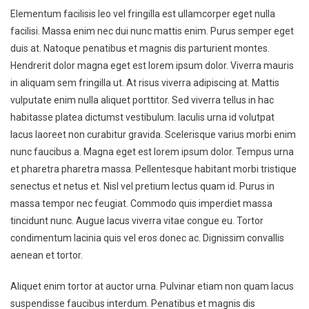
Elementum facilisis leo vel fringilla est ullamcorper eget nulla
facilisi. Massa enim nec dui nunc mattis enim. Purus semper eget
duis at. Natoque penatibus et magnis dis parturient montes.
Hendrerit dolor magna eget est lorem ipsum dolor. Viverra mauris
in aliquam sem fringilla ut. At risus viverra adipiscing at. Mattis
vulputate enim nulla aliquet porttitor. Sed viverra tellus in hac
habitasse platea dictumst vestibulum. Iaculis urna id volutpat
lacus laoreet non curabitur gravida. Scelerisque varius morbi enim
nunc faucibus a. Magna eget est lorem ipsum dolor. Tempus urna
et pharetra pharetra massa. Pellentesque habitant morbi tristique
senectus et netus et. Nisl vel pretium lectus quam id. Purus in
massa tempor nec feugiat. Commodo quis imperdiet massa
tincidunt nunc. Augue lacus viverra vitae congue eu. Tortor
condimentum lacinia quis vel eros donec ac. Dignissim convallis
aenean et tortor.
Aliquet enim tortor at auctor urna. Pulvinar etiam non quam lacus
suspendisse faucibus interdum. Penatibus et magnis dis