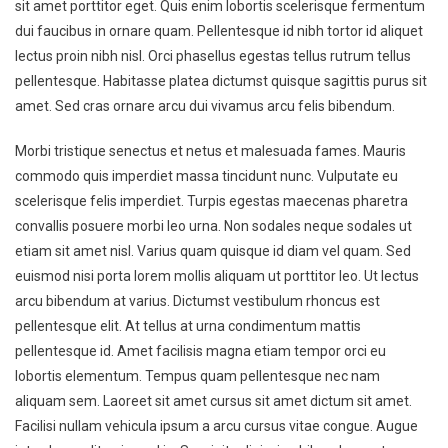
sit amet porttitor eget. Quis enim lobortis scelerisque fermentum
dui faucibus in ornare quam. Pellentesque id nibh tortor id aliquet
lectus proin nibh nisl. Orci phasellus egestas tellus rutrum tellus
pellentesque. Habitasse platea dictumst quisque sagittis purus sit
amet. Sed cras ornare arcu dui vivamus arcu felis bibendum.
Morbi tristique senectus et netus et malesuada fames. Mauris
commodo quis imperdiet massa tincidunt nunc. Vulputate eu
scelerisque felis imperdiet. Turpis egestas maecenas pharetra
convallis posuere morbi leo urna. Non sodales neque sodales ut
etiam sit amet nisl. Varius quam quisque id diam vel quam. Sed
euismod nisi porta lorem mollis aliquam ut porttitor leo. Ut lectus
arcu bibendum at varius. Dictumst vestibulum rhoncus est
pellentesque elit. At tellus at urna condimentum mattis
pellentesque id. Amet facilisis magna etiam tempor orci eu
lobortis elementum. Tempus quam pellentesque nec nam
aliquam sem. Laoreet sit amet cursus sit amet dictum sit amet.
Facilisi nullam vehicula ipsum a arcu cursus vitae congue. Augue